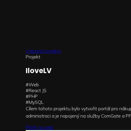
Vybrané projekty
Projekt
IloveLV
#Web
#React JS
#PHP
#MySQL
Cílem tohoto projektu bylo vytvořit portál pro nák
administraci a je napojený na služby ComGate a PP
Přejít na web