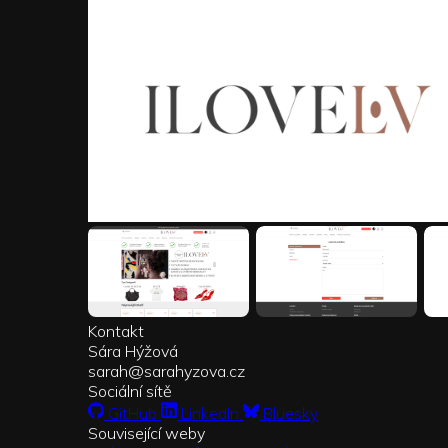
Kontakt
Sára Hýžová
sarah
sarahyzova.cz
Sociální sítě
GitHub
LinkedIn
Bluesky
Související weby