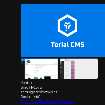
Kontakt
Sára Hýžová
sarah
sarahyzova.cz
Sociální sítě
GitHub
LinkedIn
Bluesky